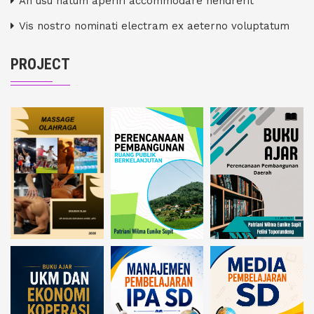
An usu natum aperiri accommodare hendrerit
Vis nostro nominati electram ex aeterno voluptatum
PROJECT