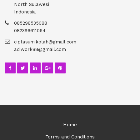
North Sulawesi
Indonesia
085298535088
082396611064
ciptasumikolah@gmail.com
adiwork88@gmail.com
Home
Terms and Conditions