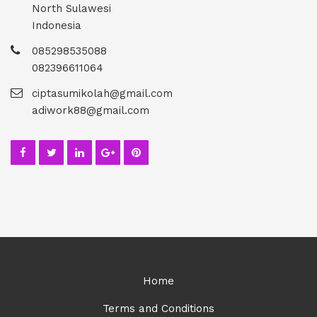
North Sulawesi
Indonesia
085298535088
082396611064
ciptasumikolah@gmail.com
adiwork88@gmail.com
Home
Terms and Conditions