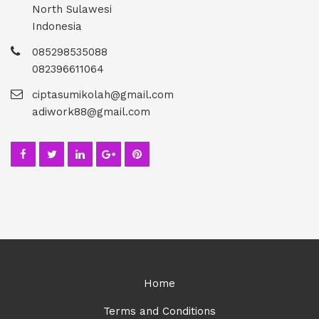
North Sulawesi
Indonesia
085298535088
082396611064
ciptasumikolah@gmail.com
adiwork88@gmail.com
Home
Terms and Conditions