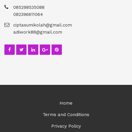
085298535088
082396611064
ciptasumikolah@gmail.com
adiwork88@gmail.com
Home
Terms and Conditions
Privacy Policy